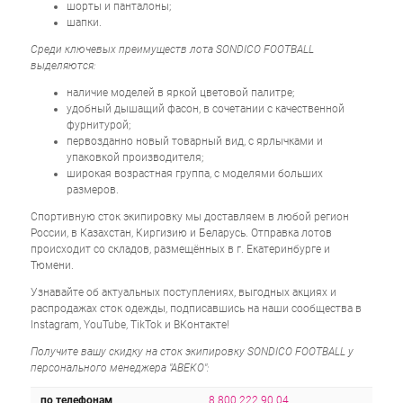
шорты и панталоны;
шапки.
Среди ключевых преимуществ лота SONDICO FOOTBALL
выделяются:
наличие моделей в яркой цветовой палитре;
удобный дышащий фасон, в сочетании с качественной
фурнитурой;
первозданно новый товарный вид, с ярлычками и
упаковкой производителя;
широкая возрастная группа, с моделями больших
размеров.
Спортивную сток экипировку мы доставляем в любой регион
России, в Казахстан, Киргизию и Беларусь. Отправка лотов
происходит со складов, размещённых в г. Екатеринбурге и
Тюмени.
Узнавайте об актуальных поступлениях, выгодных акциях и
распродажах сток одежды, подписавшись на наши сообщества в
Instagram, YouTube, TikTok и ВКонтакте!
Получите вашу скидку на сток экипировку SONDICO FOOTBALL у
персонального менеджера "АВЕКО":
по телефонам
8 800 222 90 04