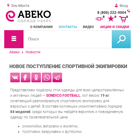
Эль-Монте
Вход
8 (800) 222-9004
За
0
0
0
о
О КОМПАНИИ
КОНТАКТЫ
ВИДЕО
АКЦИИ И СКИДКИ
зв
Авеко
Новости
НОВОЕ ПОСТУПЛЕНИЕ СПОРТИВНОЙ ЭКИПИРОВКИ
Представляем подборку сток одежды для всех целеустремлённых
и активных людей —
SONDICO FOOTBALL
, лот весом
19 кг
,
сочетающий разнообразную спортивную экипировку для
взрослых и детей. В составе коллекции укомплектовано порядка
84 моделей
, среди которых вы найдёте верхнюю и повседневную
одежду по привлекательной цене:
олимпийки, ветровки и жилетки;
толстовки, безрукавки и футболки;