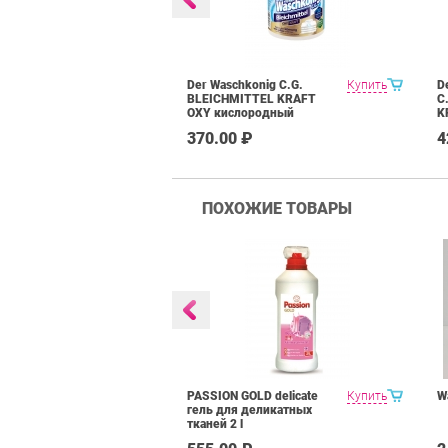
душа в
Купить
Der Waschkonig C.G.
Купить
D
те Balea, 300
BLEICHMITTEL KRAFT
C
OXY кислородный
K
отбеливатель 750 г
о
₽
370.00 ₽
4
ПОХОЖИЕ ТОВАРЫ
 гель для
Купить
PASSION GOLD delicate
Купить
W
елья 4 l
гель для деликатных
тканей 2 l