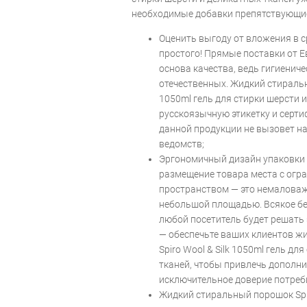
необходимые добавки препятствующи
Оценить выгоду от вложения в 
простого! Прямые поставки от 
основа качества, ведь гигиенич
отечественных. Жидкий стиральн
1050ml гель для стирки шерсти 
русскоязычную этикетку и серти
данной продукции не вызовет 
ведомств;
Эргономичный дизайн упаковки 
размещение товара места с ог
пространством — это немалова
небольшой площадью. Всякое бел
любой посетитель будет решать 
— обеспечьте ваших клиентов 
Spiro Wool & Silk 1050ml гель дл
тканей, чтобы привлечь дополни
исключительное доверие потреб
Жидкий стиральный порошок Spiro