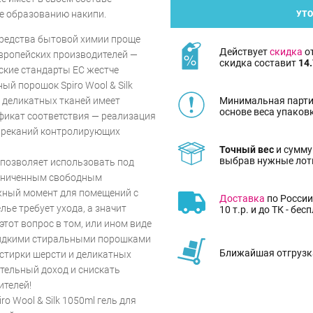
е образованию накипи.
УТО
средства бытовой химии проще
Действует
скидка
от
Европейских производителей —
скидка составит
14.
еские стандарты ЕС жестче
ый порошок Spiro Wool & Silk
Минимальная парти
и деликатных тканей имеет
основе веса упаков
фикат соответствия — реализация
нареканий контролирующих
Точный вес
и сумму
выбрав нужные лот
позволяет использовать под
раниченным свободным
жный момент для помещений с
Доставка
по России
ье требует ухода, а значит
10 т.р. и до ТК - бес
этот вопрос в том, или ином виде
жидкими стиральными порошками
Ближайшая отгрузка
я стирки шерсти и деликатных
тельный доход и снискать
ителей!
 Wool & Silk 1050ml гель для