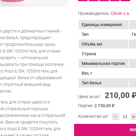
Производитель:
Clovin s.a.
Единицы измерения
ки шерсти и деликатных тканей -
Тип
Г
рке белья, предотвращает
Объём, мл
уют продолжительному сроку
& Silk 1050ml гель для стирки
Страна
зировать — оптимальное
Минимальная партия
выделить при помощи колпачка-
 Wool & Silk 1050ml гель для
Вес, г
ащищают белье от образования
Тип белья
ют опрятный внешний вид,
матом.
210,00 
Цена за шт:
 гель для стирки шерсти и
Партия:
2 730,00 ₽
кий стиральный порошок
-
загрязнениями как в стиральной
+
Количество шт:
ю. Вам не придется покупать
o Wool & Silk 1050ml гель для
ПО
е имеет в своем составе