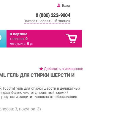
Вход
8 (800) 222-9004
Заказать обратный звонок
В корзине
товаров:
0
на сумму:
0
р.
Добавить в избранное
0ML ГЕЛЬ ДЛЯ СТИРКИ ШЕРСТИ И
ilk 1050ml гель для стирки шерсти и деликатных
придаст белью чистоту, приятный, свежий
т упругости, защитит волокна от образования
голосов:
3
, покупок:
3
)