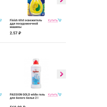
Finish 60st освежитель
Купить
ONYX color гель для
ддя посудомоечной
цветного белья 4 l
машины
2.57 ₽
795.00 ₽
PASSION GOLD white гель
Купить
ONYX universal гель
для белого белья 2 l
универсальный 4 l