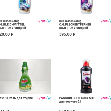
er Waschkonig
Купить
Der Waschkonig
Купить
.G.BLEICHMITTEL
C.G.FLECKENTFERNER
RAFT OXY жидкий
KRAFT OXY жидкий
тбеливатель 1500 мл
пятновыводитель 1500
20.00 ₽
395.00 ₽
мл
ash 1L гель для стирки
Купить
PASSION GOLD black гель
Купить
для черного 2 l