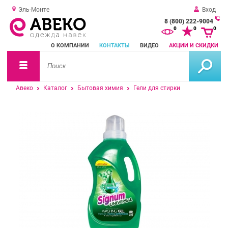
Эль-Монте
Вход
8 (800) 222-9004
За
0
0
0
о
О КОМПАНИИ
КОНТАКТЫ
ВИДЕО
АКЦИИ И СКИДКИ
зв
Авеко
Каталог
Бытовая химия
Гели для стирки