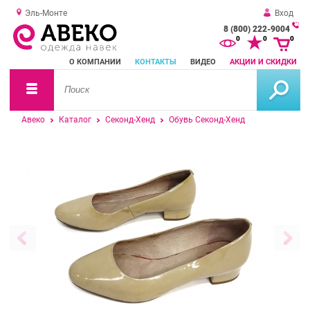
Эль-Монте
Вход
8 (800) 222-9004
За
0
0
0
о
О КОМПАНИИ
КОНТАКТЫ
ВИДЕО
АКЦИИ И СКИДКИ
зв
Авеко
Каталог
Секонд-Хенд
Обувь Секонд-Хенд