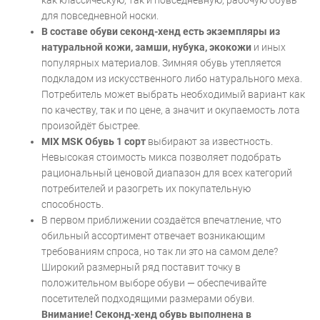
как классическую, так и повседневную, рабочую обувь
для повседневной носки.
В составе обуви секонд-хенд есть экземпляры из
натуральной кожи, замши, нубука, экокожи
и иных
популярных материалов. Зимняя обувь утепляется
подкладом из искусственного либо натурального меха.
Потребитель может выбрать необходимый вариант как
по качеству, так и по цене, а значит и окупаемость лота
произойдёт быстрее.
MIX MSK Обувь 1 сорт
выбирают за известность.
Невысокая стоимость микса позволяет подобрать
рациональный ценовой диапазон для всех категорий
потребителей и разогреть их покупательную
способность.
В первом приближении создаётся впечатление, что
обильный ассортимент отвечает возникающим
требованиям спроса, но так ли это на самом деле?
Широкий размерный ряд поставит точку в
положительном выборе обуви — обеспечивайте
посетителей подходящими размерами обуви.
Внимание! Секонд-хенд обувь выполнена в