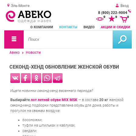
Эль-Монте
Вход
8 (800) 222-9004
За
0
0
0
о
О КОМПАНИИ
КОНТАКТЫ
ВИДЕО
АКЦИИ И СКИДКИ
зв
Авеко
Новости
СЕКОНД-ХЕНД ОБНОВЛЕНИЕ ЖЕНСКОЙ ОБУВИ
Ищете новинки секонд-хенд весеннего периода?
Выбирайте
лот летней обуви MIX MSK
— в составе
20 кг
женской
секонд-хенд подборки представлена обувь для дома, работы и
прогулок на свежем воздухе:
босоножки;
туфли на шпильках и каблуках;
сандали;