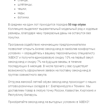
сланцы;
шлёпанцы;
чешки;
кеды;
ботинки.
В среднем на один лот приходится порядка
50 пар обуви
.
Коллекцию выделяют выразительный модельный ряд и ходовые
размеры, благодаря чему прекрасные дамы не останутся без
покупки.
Программа содействия начинающим предпринимателям
позволяет открыть бизнес секонд-хенд в наиболее комфортных
условиях — обращайтесь к вашему персональному специалисту
"АВЕКО" и получите единоразовую скидку 10% на первый закуп
секонд-хенд и скидку 7% на будущие заказы, в течение
последующих 6 месяцев. В числе прочего у вас существует
возможность оформления заявок на поставку секонд-хенд в
группах совместного закупа.
Отгрузка женской летней обуви секонд-хенд происходит с наших
оптово-розничных складов в г. Екатеринбурге и Тюмени. Мы
доставляем товар в любую точку России, Казахстан, Киргизию и
Республику Беларусь.
Приобретайте секонд-хенд на выгодных условиях в "АВЕКО":