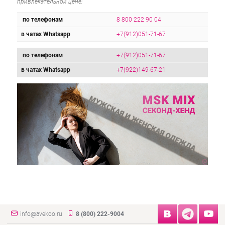
привлекательной цене:
по телефонам
8 800 222 90 04
в чатах Whatsapp
+7(912)051-71-67
по телефонам
+7(912)051-71-67
в чатах Whatsapp
+7(922)149-67-21
info@avekoo.ru
8 (800) 222-9004