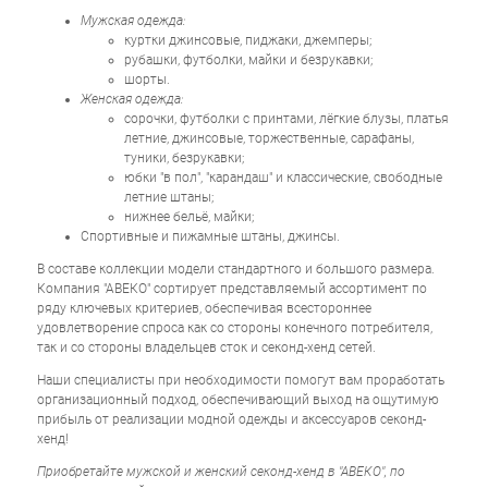
Мужская одежда:
куртки джинсовые, пиджаки, джемперы;
рубашки, футболки, майки и безрукавки;
шорты.
Женская одежда:
сорочки, футболки с принтами, лёгкие блузы, платья
летние, джинсовые, торжественные, сарафаны,
туники, безрукавки;
юбки "в пол", "карандаш" и классические, свободные
летние штаны;
нижнее бельё, майки;
Спортивные и пижамные штаны, джинсы.
В составе коллекции модели стандартного и большого размера.
Компания "АВЕКО" сортирует представляемый ассортимент по
ряду ключевых критериев, обеспечивая всестороннее
удовлетворение спроса как со стороны конечного потребителя,
так и со стороны владельцев сток и секонд-хенд сетей.
Наши специалисты при необходимости помогут вам проработать
организационный подход, обеспечивающий выход на ощутимую
прибыль от реализации модной одежды и аксессуаров секонд-
хенд!
Приобретайте мужской и женский секонд-хенд в "АВЕКО", по