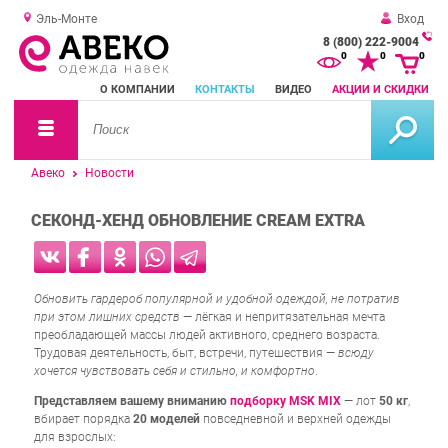
Эль-Монте
Вход
8 (800) 222-9004
За
0
0
0
о
О КОМПАНИИ
КОНТАКТЫ
ВИДЕО
АКЦИИ И СКИДКИ
зв
Авеко
Новости
СЕКОНД-ХЕНД ОБНОВЛЕНИЕ CREAM EXTRA
Обновить гардероб популярной и удобной одеждой, не потратив
при этом лишних средств
— лёгкая и непритязательная мечта
преобладающей массы людей активного, среднего возраста.
Трудовая деятельность, быт, встречи, путешествия —
всюду
хочется чувствовать себя и стильно, и комфортно
.
Представляем вашему вниманию
подборку MSK MIX
— лот
50 кг
,
вбирает порядка
20 моделей
повседневной и верхней одежды
для взрослых: