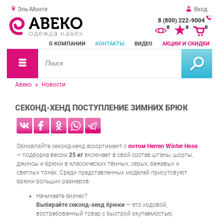
Эль-Монте
Вход
8 (800) 222-9004
За
0
0
0
о
О КОМПАНИИ
КОНТАКТЫ
ВИДЕО
АКЦИИ И СКИДКИ
зв
Авеко
Новости
СЕКОНД-ХЕНД ПОСТУПЛЕНИЕ ЗИМНИХ БРЮК
Обновляйте секонд-хенд ассортимент с
лотом Herren Winter Hose
— подборка весом
25 кг
включает в свой состав штаны, шорты,
джинсы и брюки в классических тёмных, серых, бежевых и
светлых тонах. Среди представленных моделей присутсвуют
брюки больших размеров.
Начинаете бизнес?
Выбирайте секонд-хенд брюки
— это ходовой,
востребованный товар с быстрой окупаемостью,