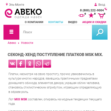
Эль-Монте
Вход
8 (800) 222-9004
За
0
0
0
о
О КОМПАНИИ
КОНТАКТЫ
ВИДЕО
АКЦИИ И СКИДКИ
зв
Авеко
Новости
СЕКОНД-ХЕНД ПОСТУПЛЕНИЕ ПЛАТКОВ MSK MIX.
Платки, несмотря на свою простоту, прочно увековечились в
культуре многих народов, явившись практичными предметами
домашнего обихода, элементов декора, украшая облик человека,
становясь стилистическим атрибутом, играющим определяющую
в образе роль.
Лот
MIX MSK
составлен, опираясь на модные тенденции текущего
года.