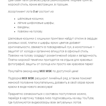
Цветовая палитра аксессуаров разнообразна: хищные принты,
морской стиль, яркие абстракции, в горошек.
Ассортимент лота
5 кг
состоит из:
шёлковые косынки;
лёгкие шифоновые шарфы;
банданы;
повязки на голову.
Шелковые косынки с хищными принтами найдут отклик в сердцах
роковых особ, платки и шарфы ярких цветов добавят
оригинальности, свежести в повседневный лук, а монотонные —
защитят от холода и органично впишутся в офисный стиль.
Повязки на голову создадут романтический образ и загадочность.
Платки морской тематики пригодятся на отдыхе для красивых
фотографий, защиты от солнца или просто как красивое парео!
Покупайте секонд-хенд
MIX MSK
по доступной цене!
Подборка
MIX MSK
расширит линейный ряд, а также поможет
женской половине покупательниц добавить в свой образ яркие
краски в виде нового аксессуара!
Предметно ознакомиться с составом поступления можно,
перейдя в карточку товара либо подписавшись на наш YouTube,
где публикуются видеообзоры всех актуальных лотов.