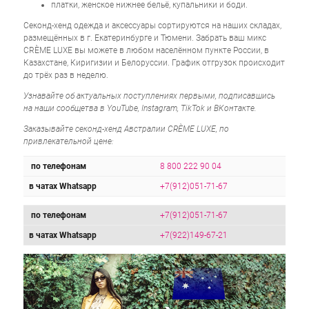
платки, женское нижнее бельё, купальники и боди.
Секонд-хенд одежда и аксессуары сортируются на наших складах,
размещённых в г. Екатеринбурге и Тюмени. Забрать ваш микс
CRÈME LUXE вы можете в любом населённом пункте России, в
Казахстане, Киригизии и Белоруссии. График отгрузок происходит
до трёх раз в неделю.
Узнавайте об актуальных поступлениях первыми, подписавшись
на наши сообщетва в YouTube, Instagram, TikTok и ВКонтакте.
Заказывайте секонд-хенд Австралии CRÈME LUXE, по
привлекательной цене:
по телефонам
8 800 222 90 04
в чатах Whatsapp
+7(912)051-71-67
по телефонам
+7(912)051-71-67
в чатах Whatsapp
+7(922)149-67-21