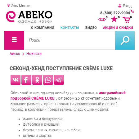
Эль-Монте
Вход
8 (800) 222-9004
За
0
0
0
о
О КОМПАНИИ
КОНТАКТЫ
ВИДЕО
АКЦИИ И СКИДКИ
зв
Авеко
Новости
СЕКОНД-ХЕНД ПОСТУПЛЕНИЕ CRÈME LUXE
Обновляйте секонд-хенд линейку для взрослых, с
австралийской
подборкой CRÈME LUXE
! Лот весом
25 кг
сочетает ходовые и
большие размеры, ориентирован на демисезонный и летний
период, в коллекции представлены следующие модели:
жилетки и безрукавки;
футболки и рубашки;
блузы, платья, сарафаны и юбки;
штаны и шорты;