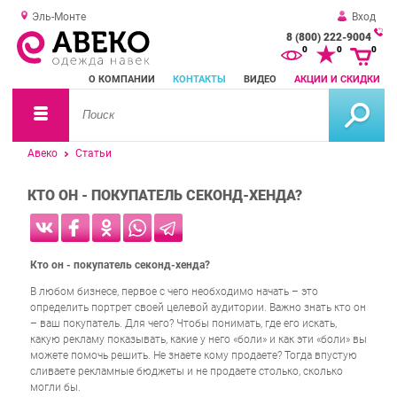
Эль-Монте
Вход
8 (800) 222-9004
За
0
0
0
о
О КОМПАНИИ
КОНТАКТЫ
ВИДЕО
АКЦИИ И СКИДКИ
зв
Авеко
Статьи
КТО ОН - ПОКУПАТЕЛЬ СЕКОНД-ХЕНДА?
Кто он - покупатель секонд-хенда?
В любом бизнесе, первое с чего необходимо начать – это
определить портрет своей целевой аудитории. Важно знать кто он
– ваш покупатель. Для чего? Чтобы понимать, где его искать,
какую рекламу показывать, какие у него «боли» и как эти «боли» вы
можете помочь решить. Не знаете кому продаете? Тогда впустую
сливаете рекламные бюджеты и не продаете столько, сколько
могли бы.