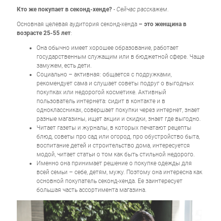
Кто же покупает в секонд-хенде?
- Сейчас расскажем
.
Основная целевая аудитория секонд-хенда
– это женщина в
возрасте 25-55 лет
:
Она обычно имеет хорошее образование, работает
государственным служащим или в бюджетной сфере. Чаще
замужем, есть дети.
Социально – активная: общается с подружками,
рекомендует сама и слушает советы подруг о выгодных
покупках или недорогой косметике. Активный
пользователь интернета: сидит в контакте и в
одноклассниках, совершает покупки через интернет, знает
разные магазины, ищет акции и скидки, знает где выгодно.
Читает газеты и журналы, в которых печатают рецепты
блюд, советы про сад или огород, про обустройство быта,
воспитание детей и строительство дома, интересуется
модой, читает статьи о том как быть стильной недорого.
Именно она принимает решение о покупке одежды для
всей семьи – себе, детям, мужу. Поэтому она интересна как
основной покупатель секонд-хенда. Ее заинтересует
большая часть ассортимента магазина.