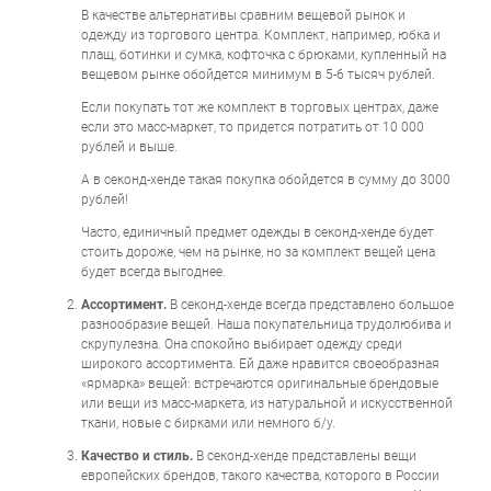
В качестве альтернативы сравним вещевой рынок и
одежду из торгового центра. Комплект, например, юбка и
плащ, ботинки и сумка, кофточка с брюками, купленный на
вещевом рынке обойдется минимум в 5-6 тысяч рублей.
Если покупать тот же комплект в торговых центрах, даже
если это масс-маркет, то придется потратить от 10 000
рублей и выше.
А в секонд-хенде такая покупка обойдется в сумму до 3000
рублей!
Часто, единичный предмет одежды в секонд-хенде будет
стоить дороже, чем на рынке, но за комплект вещей цена
будет всегда выгоднее.
Ассортимент.
В секонд-хенде всегда представлено большое
разнообразие вещей. Наша покупательница трудолюбива и
скрупулезна. Она спокойно выбирает одежду среди
широкого ассортимента. Ей даже нравится своеобразная
«ярмарка» вещей: встречаются оригинальные брендовые
или вещи из масс-маркета, из натуральной и искусственной
ткани, новые с бирками или немного б/у.
Качество и стиль.
В секонд-хенде представлены вещи
европейских брендов, такого качества, которого в России