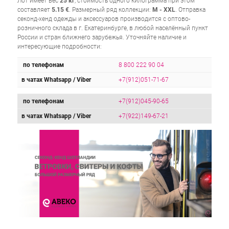
Лот имеет вес
25 кг
, стоимость одного килограмма при этом
составляет
5.15
€
. Размерный ряд коллекции:
М - ХХL
. Отправка
секонд-хенд одежды и аксессуаров производится с оптово-
розничного склада в г. Екатеринбурге, в любой населённый пункт
России и стран ближнего зарубежья. Уточняйте наличие и
интересующие подробности:
по телефонам
8 800 222 90 04
в чатах Whatsapp / Viber
+7(912)051-71-67
по телефонам
+7(912)045-90-65
в чатах Whatsapp / Viber
+7(922)149-67-21