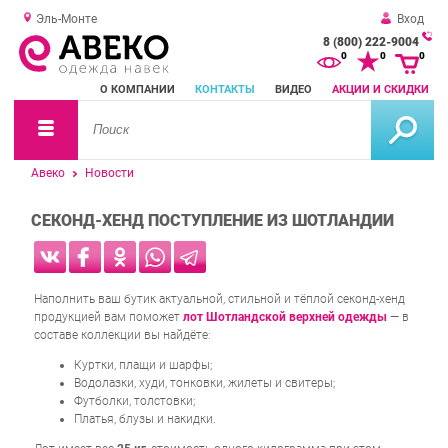
Эль-Монте
Вход
8 (800) 222-9004
За
0
0
0
о
О КОМПАНИИ
КОНТАКТЫ
ВИДЕО
АКЦИИ И СКИДКИ
зв
Авеко
Новости
СЕКОНД-ХЕНД ПОСТУПЛЕНИЕ ИЗ ШОТЛАНДИИ
Наполнить ваш бутик актуальной, стильной и тёплой секонд-хенд
продукцией вам поможет
лот Шотландской верхней одежды
— в
составе коллекции вы найдёте:
Куртки, плащи и шарфы;
Водолазки, худи, тонковки, жилеты и свитеры;
Футболки, толстовки;
Платья, блузы и накидки.