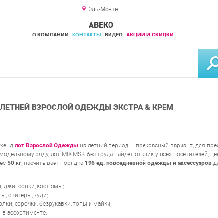
Эль-Монте
АВЕКО
О КОМПАНИИ
КОНТАКТЫ
ВИДЕО
АКЦИИ И СКИДКИ
 ЛЕТНЕЙ ВЗРОСЛОЙ ОДЕЖДЫ ЭКСТРА & КРЕМ
-хенд
лот Взрослой Одежды
на летний период — прекрасный вариант, для пр
модельному ряду, лот MIX MSK без труда найдёт отклик у всех посетителей, ц
вес
50 кг
, насчитывает порядка
196 ед. повседневной одежды и аксессуаров
дл
ы, джинсовки, костюмы;
ы, свитеры, худи;
лки, сорочки, безрукавки, топы и майки;
и в ассортименте;