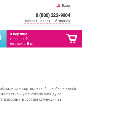
Вход
8 (800) 222-9004
Заказать обратный звонок
В корзине
товаров:
0
на сумму:
0
р.
еображения ассортиментной линейки в вашей
енящих стильную и лёгкую одежду по
я взрослых, в составе коллекции вы