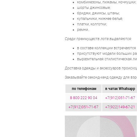
комбинезоны, пижамы, ночнушки;
шорты джинсовые;
бриджи, джинсы, штаны;
купальники, нижнее бельё;
платки, колготки;
ремни.
Среди преимуществ лота выделяются:
в составе коллекции встречаются
присутствуют модели больших ра
выразительная стилистическая л
Доставка одежды и аксессуаров происхо
Заказывайте секонд-хенд одежду для взр
по телефонам
в чатах Whatsapp
8 800 222 90 04
+7(912)051-71-67
+7(912)051-71-67
+7(922)149-67-21