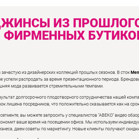
ДЖИНСЫ ИЗ ПРОШЛОГ
 ФИРМЕННЫХ БУТИКО
 зачастую из дизайнерских коллекций прошлых сезонов. В сток
Men
е успели распродать за время презентационного периода. Брендов
ешняя мода развивается стремительными темпами.
зультат долгосрочного плодотворного сотрудничества нашей комп
ок лишена посредников, что положительно сказывается как на срока
сегменте, вы можете запросить у специалистов "АВЕКО" видео обзо
ономит ваше время на посещении офиса. Мы используем индивидуа
знеса, даем советы по маркетингу. Новые клиенты получают скидки