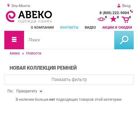
Эль-Монте
Вход
8 (800) 222-9004
За
0
0
0
о
О КОМПАНИИ
КОНТАКТЫ
ВИДЕО
АКЦИИ И СКИДКИ
зв
Авеко
Новости
НОВАЯ КОЛЛЕКЦИЯ РЕМНЕЙ
Показать фильтр
По:
Приоритету
В наличии больше
нет
подходящих товаров этой категории.