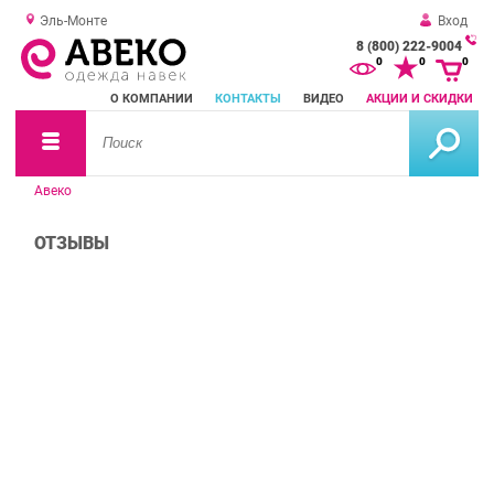
Эль-Монте
Вход
8 (800) 222-9004
За
0
0
0
о
О КОМПАНИИ
КОНТАКТЫ
ВИДЕО
АКЦИИ И СКИДКИ
зв
Авеко
ОТЗЫВЫ