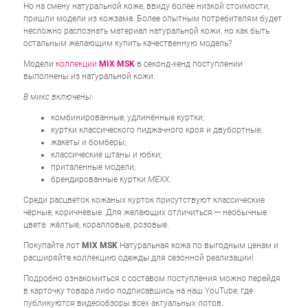
Но на смену натуральной коже, ввиду более низкой стоимости,
пришли модели из кожзама. Более опытным потребителям будет
несложно распознать материал натуральной кожи, но как быть
остальным желающим купить качественную модель?
Модели
коллекции
MIX MSK
в секонд-хенд поступлении
выполнены из натуральной кожи.
В микс включены
:
комбинированные, удлинённые куртки;
куртки классического пиджачного кроя и двубортные;
жакеты и бомберы;
классические штаны и юбки;
приталенные модели;
брендированные куртки
MEXX
.
Среди расцветок кожаных курток присутствуют классические
чёрные, коричневые. Для желающих отличиться — необычные
цвета: жёлтые, коралловые, розовые.
Покупайте лот
MIX MSK
Натуральная кожа по выгодным ценам и
расширяйте коллекцию одежды для сезонной реализации!
Подробно ознакомиться с составом поступления можно перейдя
в карточку товара либо подписавшись на наш YouTube, где
публикуются видеообзоры всех актуальных лотов.