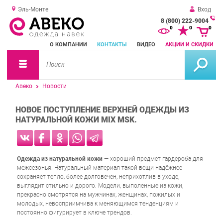
Эль-Монте
Вход
8 (800) 222-9004
За
0
0
0
о
О КОМПАНИИ
КОНТАКТЫ
ВИДЕО
АКЦИИ И СКИДКИ
зв
Авеко
Новости
НОВОЕ ПОСТУПЛЕНИЕ ВЕРХНЕЙ ОДЕЖДЫ ИЗ
НАТУРАЛЬНОЙ КОЖИ MIX MSK.
Одежда из натуральной кожи
— хороший предмет гардероба для
межсезонья. Натуральный материал такой вещи надёжнее
сохраняет тепло, более долговечен, неприхотлив в уходе,
выглядит стильно и дорого. Модели, выполенные из кожи,
прекрасно смотрятся на мужчинах, женщинах, пожилых и
молодых, невосприимчива к меняющимся тенденциям и
постоянно фигурирует в ключе трендов.