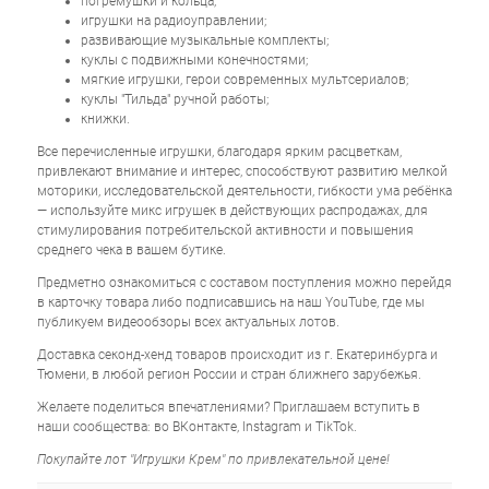
погремушки и кольца;
игрушки на радиоуправлении;
развивающие музыкальные комплекты;
куклы с подвижными конечностями;
мягкие игрушки, герои современных мультсериалов;
куклы "Тильда" ручной работы;
книжки.
Все перечисленные игрушки, благодаря ярким расцветкам,
привлекают внимание и интерес, способствуют развитию мелкой
моторики, исследовательской деятельности, гибкости ума ребёнка
— используйте микс игрушек в действующих распродажах, для
стимулирования потребительской активности и повышения
среднего чека в вашем бутике.
Предметно ознакомиться с составом поступления можно перейдя
в карточку товара либо подписавшись на наш YouTube, где мы
публикуем видеообзоры всех актуальных лотов.
Доставка секонд-хенд товаров происходит из г. Екатеринбурга и
Тюмени, в любой регион России и стран ближнего зарубежья.
Желаете поделиться впечатлениями? Приглашаем вступить в
наши сообщества: во ВКонтакте, Instagram и TikTok.
Покупайте лот "Игрушки Крем" по привлекательной цене!