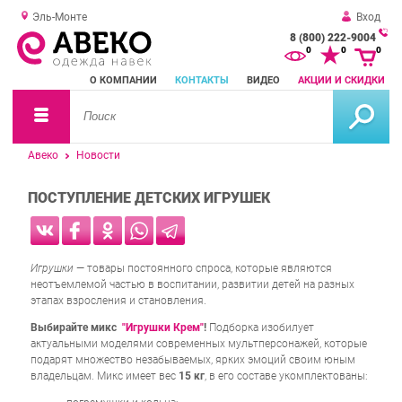
Эль-Монте
Вход
8 (800) 222-9004
За
0
0
0
о
О КОМПАНИИ
КОНТАКТЫ
ВИДЕО
АКЦИИ И СКИДКИ
зв
Авеко
Новости
ПОСТУПЛЕНИЕ ДЕТСКИХ ИГРУШЕК
Игрушки
— товары постоянного спроса, которые являются
неотъемлемой частью в воспитании, развитии детей на разных
этапах взросления и становления.
Выбирайте микс
"Игрушки Крем"
!
Подборка изобилует
актуальными моделями современных мультперсонажей, которые
подарят множество незабываемых, ярких эмоций своим юным
владельцам. Микс имеет вес
15 кг
, в его составе укомплектованы: