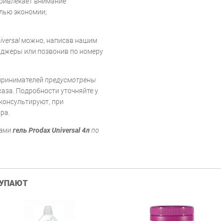
ривлекает внимание
елью экономии;
iversal
можно, написав нашим
нджеры или позвонив по номеру
принимателей
предусмотрены
аза. Подробности уточняйте у
консультируют, при
ра.
ками
гель Prodax Universal 4л
по
КУПАЮТ