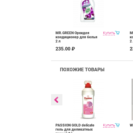
MR.GREEN Орхидея
Купить
M
кондиционер для белья
к
2 л
2
235.00 ₽
2
ПОХОЖИЕ ТОВАРЫ
 гель для
Купить
PASSION GOLD delicate
Купить
W
елья 4 l
гель для деликатных