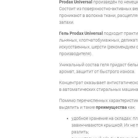
Prodax Universal
произведён по немецк
Состоит из поверхностно-активных ве
проникают в волокна ткани, расщепля
запахи.
Гель Prodax Universal
подходит практич
льняных, хлопчатобумажных, деликатн
искусственных, шерсти (рекомендуем 
производителя).
Уникальный состав геля придаст бель
аромат, защитит от быстрого износа.
Концентрат оказывает антистатическ
в автоматических стиральных машинах
Помимо перечисленных характеристик
выделить и такие
преимущества
как:
удобное хранение на складах: 
завинчиваются крышкой. Их не 
разлить;