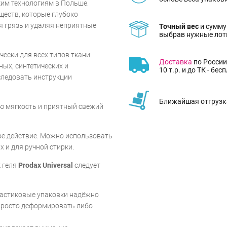
им технологиям в Польше.
ществ, которые глубоко
я грязь и удаляя неприятные
Точный вес
и сумму
выбрав нужные лот
ески для всех типов ткани:
Доставка
по России
ых, синтетических и
10 т.р. и до ТК - бес
следовать инструкции
Ближайшая отгрузка
ю мягкость и приятный свежий
ое действие. Можно использовать
 и для ручной стирки.
 геля
Prodax Universal
следует
пластиковые упаковки надёжно
просто деформировать либо