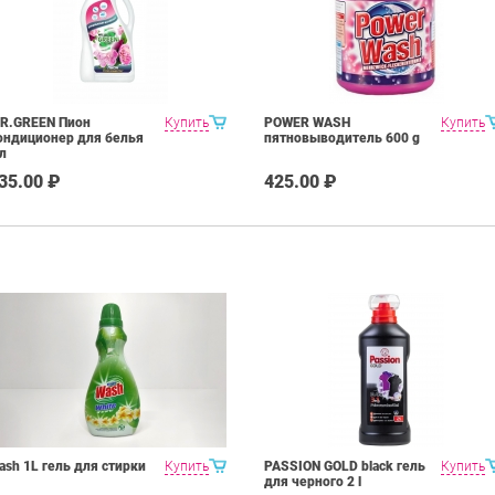
R.GREEN Пион
Купить
POWER WASH
Купить
ондиционер для белья
пятновыводитель 600 g
 л
35.00 ₽
425.00 ₽
ash 1L гель для стирки
Купить
PASSION GOLD black гель
Купить
для черного 2 l