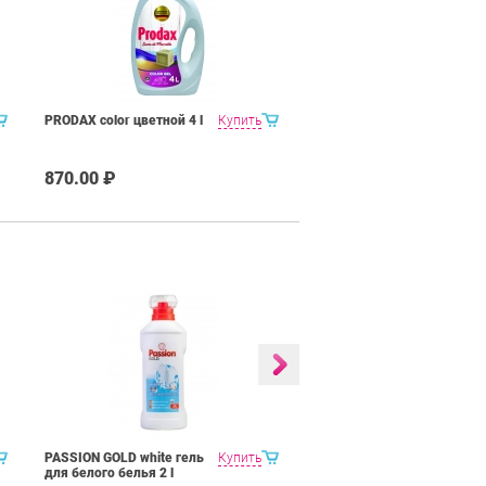
PRODAX color цветной 4 l
Купить
870.00 ₽
PASSION GOLD white гель
Купить
ONYX universal гель
для белого белья 2 l
универсальный 4 l