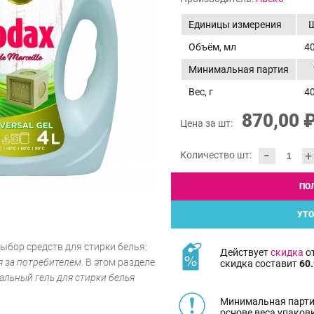
Единицы измерения
Объём, мл
4
Минимальная партия
Вес, г
4
870,00 
Цена за шт:
-
+
Количество шт:
ПО
УТО
ыбор средств для стирки белья:
Действует
скидка
от
я за потребителем
. В этом разделе
скидка составит
60.
альный гель для стирки белья
Минимальная парти
основе веса упаков