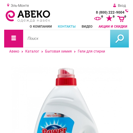
Эль-Монте
Вход
8 (800) 222-9004
За
0
0
0
о
О КОМПАНИИ
КОНТАКТЫ
ВИДЕО
АКЦИИ И СКИДКИ
зв
Авеко
Каталог
Бытовая химия
Гели для стирки