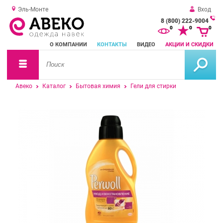
Эль-Монте
Вход
8 (800) 222-9004
За
0
0
0
о
О КОМПАНИИ
КОНТАКТЫ
ВИДЕО
АКЦИИ И СКИДКИ
зв
Авеко
Каталог
Бытовая химия
Гели для стирки