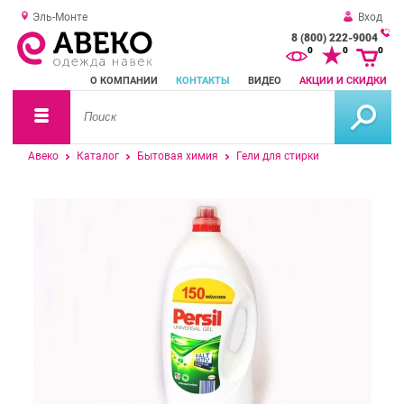
Эль-Монте
Вход
8 (800) 222-9004
За
0
0
0
о
О КОМПАНИИ
КОНТАКТЫ
ВИДЕО
АКЦИИ И СКИДКИ
зв
Авеко
Каталог
Бытовая химия
Гели для стирки