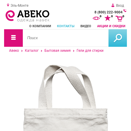
Эль-Монте
Вход
8 (800) 222-9004
За
0
0
0
о
О КОМПАНИИ
КОНТАКТЫ
ВИДЕО
АКЦИИ И СКИДКИ
зв
Авеко
Каталог
Бытовая химия
Гели для стирки