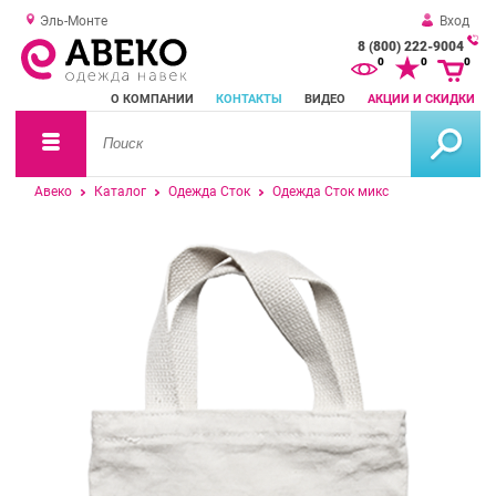
Эль-Монте
Вход
8 (800) 222-9004
За
0
0
0
о
О КОМПАНИИ
КОНТАКТЫ
ВИДЕО
АКЦИИ И СКИДКИ
зв
Авеко
Каталог
Одежда Сток
Одежда Сток микс