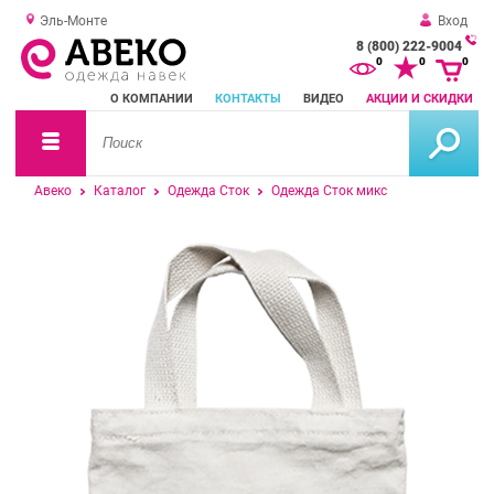
Эль-Монте
Вход
8 (800) 222-9004
За
0
0
0
о
О КОМПАНИИ
КОНТАКТЫ
ВИДЕО
АКЦИИ И СКИДКИ
зв
Авеко
Каталог
Одежда Сток
Одежда Сток микс