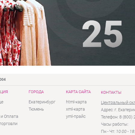
9004
ЦИЯ
ГОРОДА
КАРТА САЙТА
КОНТАКТЫ
це
Екатеринбург
html-карта
Центральный ск
ы
Тюмень
xml-карта
Адрес: г. Екатери
 и Оплата
yml-прайс
Телефон: 8 (800)
торговли
Часы работы:
Пн - Чт:
10:00 - 18