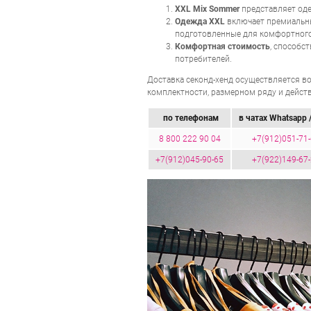
XXL Mix Sommer
представляет од
Одежда XXL
включает премиальны
подготовленные для комфортного
Комфортная стоимость
, способс
потребителей.
Доставка секонд-хенд осуществляется во
комплектности, размерном ряду и действ
по телефонам
в чатах Whatsapp /
8 800 222 90 04
+7(912)051-71
+7(912)045-90-65
+7(922)149-67