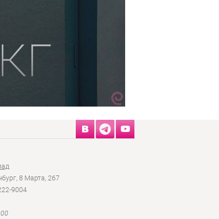
лад
нбург, 8 Марта, 267
 222-9004
:00