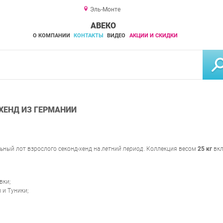
Эль-Монте
АВЕКО
О КОМПАНИИ
КОНТАКТЫ
ВИДЕО
АКЦИИ И СКИДКИ
ХЕНД ИЗ ГЕРМАНИИ
ьный лот взрослого секонд-хенд на
летний период
. Коллекция весом
25 кг
вкл
вки;
 и Туники;