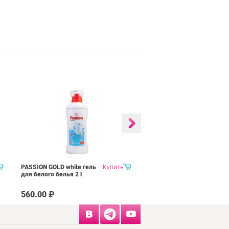
PASSION GOLD white гель
Купить
ONYX universal гель
для белого белья 2 l
универсальный 4 l
560.00 ₽
800.00 ₽