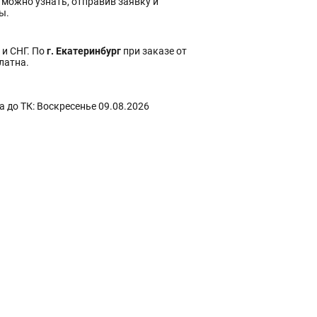
 можно узнать, отправив заявку и
ы.
 и СНГ. По
г. Екатеринбург
при заказе от
платна.
 до ТК: Воскресенье 09.08.2026