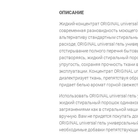
ОПИСАНИЕ
Жидкий-концентрат ORIGINAL universal
современная разновидность моющего 
альтернативу стандартным стиральн
расходе, ORIGINAL universal гель унив
отстирывание полного перечня бытов
растворяясь, жидкий стиральный пор
упругость, сохраняя прочность ткани в
эксплуатации. Концентрат ORIGINAL uni
диэлектризует ткань, препятствуя обр
придает белью аромат горной свежест
Использовать ORIGINAL universal гель 
жидкий стиральный порошок одинаков
загрязнениями как в стиральной маши
вручную. Вам не придется покупать д
ORIGINAL universal гель универсальный
необходимые добавки препятствующи