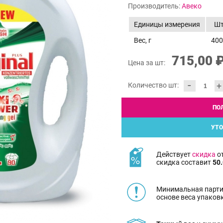
Производитель:
Авеко
Единицы измерения
Ш
Вес, г
400
715,00 
Цена за шт:
-
+
Количество шт:
ПО
УТО
Действует
скидка
от
скидка составит
50.
Минимальная парти
основе веса упаков