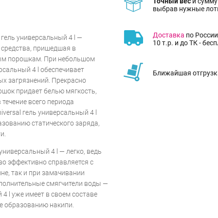
Точный вес
и сумму
выбрав нужные лот
Доставка
по России
 гель универсальный 4 l —
10 т.р. и до ТК - бес
средства, пришедшая в
ым порошкам. При небольшом
ерсальный 4 l обеспечивает
Ближайшая отгрузка
ых загрязнений. Прекрасно
ошок придает белью мягкость,
 течение всего периода
versal гель универсальный 4 l
азованию статического заряда,
и.
универсальный 4 l — легко, ведь
о эффективно справляется с
не, так и при замачивании
ополнительные смягчители воды —
 4 l уже имеет в своем составе
е образованию накипи.