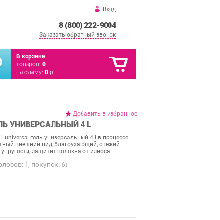
Вход
8 (800) 222-9004
Заказать обратный звонок
В корзине
товаров:
0
на сумму:
0
р.
Добавить в избранное
ЕЛЬ УНИВЕРСАЛЬНЫЙ 4 L
 universal гель универсальный 4 l в процессе
ятный внешний вид, благоухающий, свежий
 упругости, защитит волокна от износа
голосов:
1
, покупок:
6
)