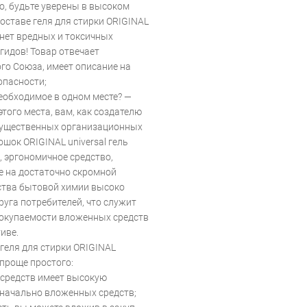
, будьте уверены в высоком
составе геля для стирки ORIGINAL
l нет вредных и токсичных
гидов! Товар отвечает
о Союза, имеет описание на
опасности;
необходимое в одном месте? —
того места, вам, как создателю
 существенных организационных
шок ORIGINAL universal гель
, эргономичное средство,
е на достаточно скромной
ства бытовой химии высоко
уга потребителей, что служит
 окупаемости вложенных средств
иве.
геля для стирки ORIGINAL
 проще простого:
средств имеет высокую
значально вложенных средств;