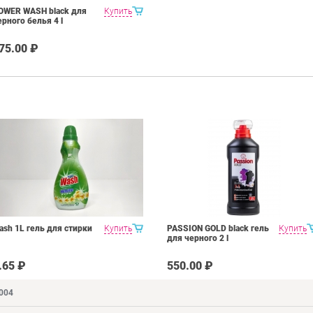
OWER WASH black для
Купить
ерного белья 4 l
75.00 ₽
ash 1L гель для стирки
Купить
PASSION GOLD black гель
Купить
для черного 2 l
.65 ₽
550.00 ₽
9004