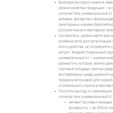
Выбирая бытовую химию в Авеко
уровне качества продукции — в 
universal гель универсальный 4 
добавок, фосфатов и формальде
санитарным нормам Европейског
русском языке и сертификат без
Согласитесь, удобно найти всё 
особенно если для организации э
этого удобства, не потребуется
затрат. Жидкий стиральный поро
универсальный 4 l — компактное
разместить которое, можно даж
торговой площади, притом сред
востребованы среди широкого кр
прекрасной основой для скорой
и стабильного спроса в перспект
Получить выгоду от реализации 
universal гель универсальный 4 l
сегмент бытовых моющих 
доходность — до 50% от и