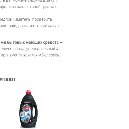
ть вы можете вложив в закуп
 оформив заказ в сообществах
редприниматель, проверить
ожет скидка на тестовый закуп
рами бытовых моющих средств
—
niversal гель универсальный 4 l
Киргизию, Казахстан и Беларусь
.
КУПАЮТ