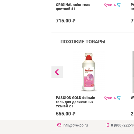
ORIGINAL color гель
Купить
P
цветной 4 l
ч
715.00 ₽
7
ПОХОЖИЕ ТОВАРЫ
 гель для
Купить
PASSION GOLD delicate
Купить
W
елья 4 l
гель для деликатных
тканей 2 l
₽
555.00 ₽
2
info@avekoo.ru
8 (800) 222-