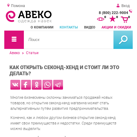
Помона
Вход
8 (800) 222-9004
За
0
0
0
о
О КОМПАНИИ
КОНТАКТЫ
ВИДЕО
АКЦИИ И СКИДКИ
зв
Авеко
Статьи
КАК ОТКРЫТЬ СЕКОНД-ХЕНД И СТОИТ ЛИ ЭТО
ДЕЛАТЬ?
Многие бизнесмены склонны заниматься продажей новых
товаров, но открытие секонд-хенд магазина может стать
альтернативным путём развития предпринимательства.
Конечно, как и любом другом бизнесе открытие секонд-хенд
имеет свои преимущества и недостатки.
Среди преимуществ
можно выделить
: