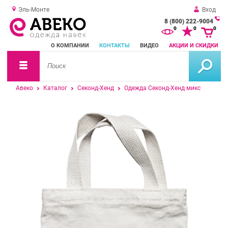
Эль-Монте
Вход
8 (800) 222-9004
За
0
0
0
о
О КОМПАНИИ
КОНТАКТЫ
ВИДЕО
АКЦИИ И СКИДКИ
зв
Авеко
Каталог
Секонд-Хенд
Одежда Секонд-Хенд микс