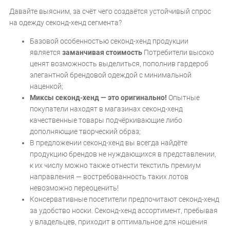
Давайте выясним, за счёт чего создаётся устойчивый спрос
на одежду секонд-хенд сегмента?
Базовой особенностью секонд-хенд продукции
является
заманчивая стоимость
Потребители высоко
ценят возможность выделиться, пополнив гардероб
элегантной брендовой одеждой с минимальной
наценкой;
Миксы секонд-хенд — это оригинально!
Опытные
покупатели находят в магазинах секонд-хенд
качественные товары подчёркивающие либо
дополняющие творческий образ;
В предложении секонд-хенд вы всегда найдёте
продукцию брендов не нуждающихся в представлении,
к их числу можно также отнести текстиль премиум
направления — востребованность таких лотов
невозможно переоценить!
Консервативные посетители предпочитают секонд-хенд
за удобство носки. Секонд-хенд ассортимент, пребывая
у владельцев, приходит в оптимальное для ношения