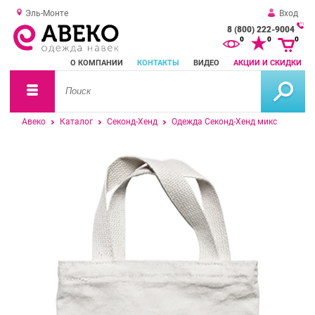
Эль-Монте
Вход
8 (800) 222-9004
За
0
0
0
о
О КОМПАНИИ
КОНТАКТЫ
ВИДЕО
АКЦИИ И СКИДКИ
зв
Авеко
Каталог
Секонд-Хенд
Одежда Секонд-Хенд микс