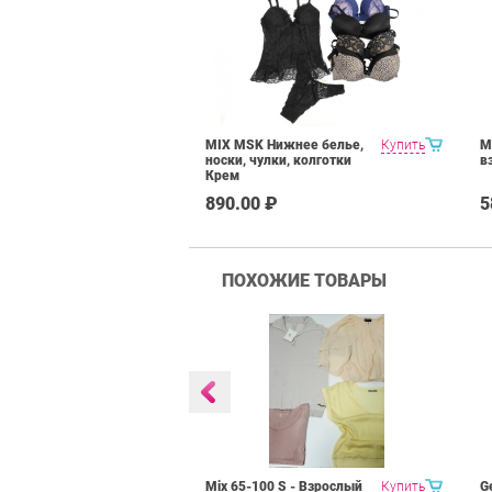
MIX MSK Нижнее белье,
Купить
M
носки, чулки, колготки
в
Крем
890.00 ₽
5
ПОХОЖИЕ ТОВАРЫ
Горнолыжная,
Купить
Mix 65-100 S - Взрослый
Купить
G