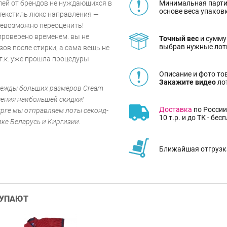
Минимальная парти
лей от брендов не нуждающихся в
основе веса упаков
 текстиль люкс направления —
невозможно переоценить!
проверено временем. вы не
Точный вес
и сумму
выбрав нужные лот
в после стирки, а сама вещь не
 т.к. уже прошла процедуры
Описание и фото то
Закажите видео
ло
одежды больших размеров Cream
чения наибольшей скидки!
Доставка
по России
урге мы отправляем лоты секонд-
10 т.р. и до ТК - бес
ике Беларусь и Киргизии.
Ближайшая отгрузка
КУПАЮТ