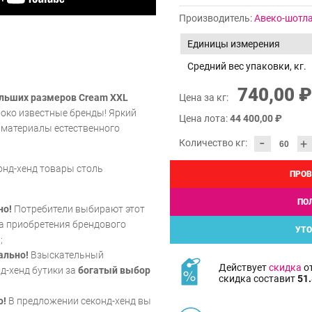
Производитель:
Авеко-шотл
Единицы измерения
Средний вес упаковки, кг.
740,00 ₽
льших размеров Cream XXL
Цена за кг:
роко известные бренды! Яркий
Цена лота:
44 400,00 ₽
 материалы естественного
-
+
Количество кг:
онд-хенд товары столь
ПРОВ
ПО
но!
Потребители выбирают этот
са приобретения брендового
УТО
;
ально!
Взыскательный
Действует
скидка
от
д-хенд бутики за
богатый выбор
скидка составит
51.
о!
В предложении секонд-хенд вы