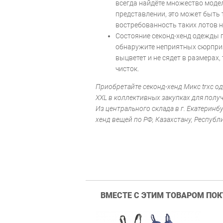
всегда найдёте множество моде
представлении, это может быть
востребованность таких лотов 
Состояние секонд-хенд одежды 
обнаружите неприятных сюрпризо
выцветет и не сядет в размерах,
чисток.
Приобретайте секонд-хенд Микс trxc 
XXL в коллективных закупках для полу
Из центрального склада в г. Екатеринб
хенд вещей по РФ, Казахстану, Республ
ВМЕСТЕ С ЭТИМ ТОВАРОМ ПО