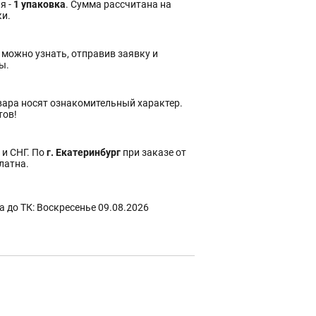
я -
1 упаковка
. Сумма рассчитана на
ки.
 можно узнать, отправив заявку и
ы.
вара носят ознакомительный характер.
тов!
 и СНГ. По
г. Екатеринбург
при заказе от
платна.
 до ТК: Воскресенье 09.08.2026