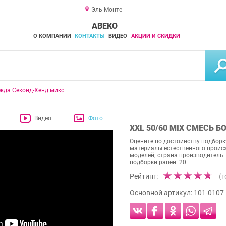
Эль-Монте
АВЕКО
О КОМПАНИИ
КОНТАКТЫ
ВИДЕО
АКЦИИ И СКИДКИ
жда Секонд-Хенд микс
Видео
Фото
XXL 50/60 MIX СМЕСЬ 
Оцените по достоинству подбор
материалы естественного прои
моделей; страна производитель:
подборки равен: 20
Рейтинг:
(
Основной артикул:
101-0107