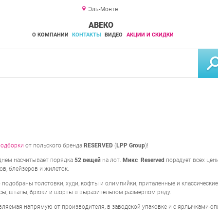
Эль-Монте
АВЕКО
О КОМПАНИИ
КОНТАКТЫ
ВИДЕО
АКЦИИ И СКИДКИ
подборки
от польского бренда
RESERVED
(
LPP Group
)!
днем насчитывает порядка
52 вещей
на лот.
Микс Reserved
порадует всех це
ов, блейзеров и жилеток.
подобраны толстовки, худи, кофты и олимпийки, приталенные и классические
нсы, штаны, брюки и шорты в выразительном размерном ряду.
вляемая напрямую от производителя, в заводской упаковке и с ярлычками-оп