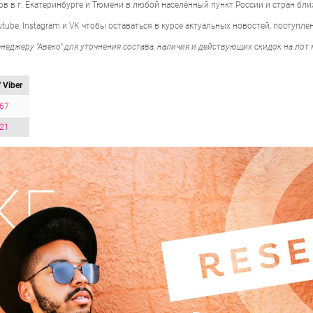
ов в г. Екатеринбурге и Тюмени в любой населённый пункт России и стран бл
ube, Instagram и VK чтобы оставаться в курсе актуальных новостей, поступл
еджеру "Авеко" для уточнения состава, наличия и действующих скидок на ло
 Viber
-67
-21