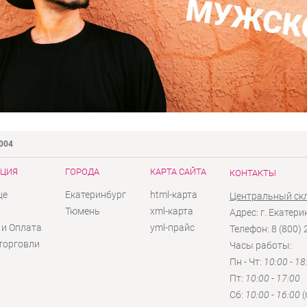
9004
ЦИЯ
ГОРОДА
КАРТА САЙТА
КОНТАКТЫ
це
Екатеринбург
html-карта
Центральный ск
ы
Тюмень
xml-карта
Адрес: г. Екатери
 и Оплата
yml-прайс
Телефон: 8 (800)
торговли
Часы работы:
Пн - Чт:
10:00 - 18
Пт:
10:00 - 17:00
Сб:
10:00 - 16:00
(