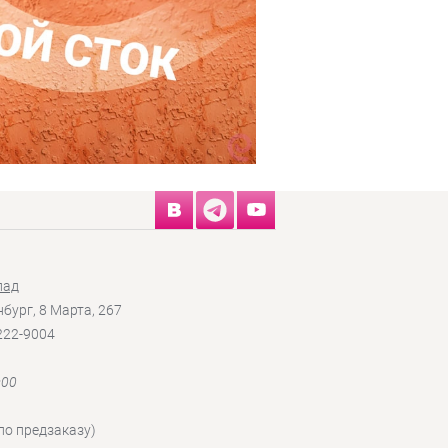
лад
нбург, 8 Марта, 267
 222-9004
:00
по предзаказу)