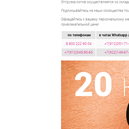
Отгрузка лотов осуществляется со склад
Подписывайтесь на наши сообщества Yout
Обращайтесь к вашему персональному мен
привлекательной цене!
по телефонам
в чатах Whatsapp /
8 800 222 90 04
+7(912)051-71
+7(912)045-90-65
+7(922)149-67