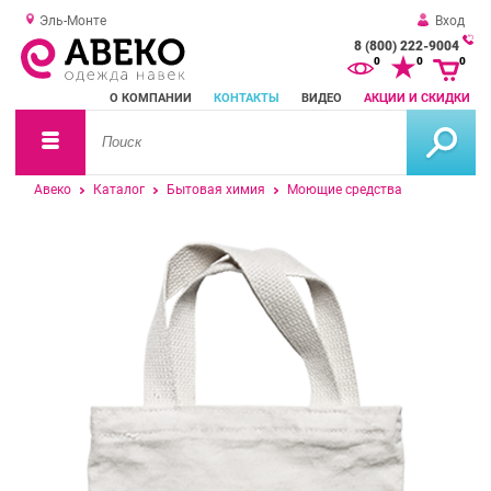
Эль-Монте
Вход
8 (800) 222-9004
За
0
0
0
о
О КОМПАНИИ
КОНТАКТЫ
ВИДЕО
АКЦИИ И СКИДКИ
зв
Авеко
Каталог
Бытовая химия
Моющие средства