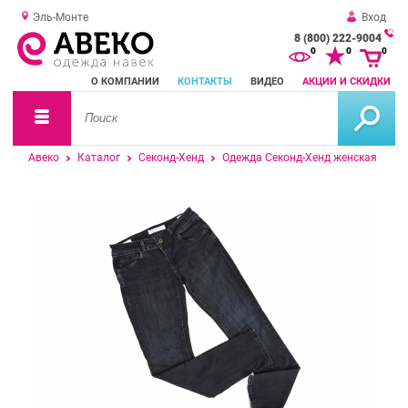
Эль-Монте
Вход
8 (800) 222-9004
За
0
0
0
о
О КОМПАНИИ
КОНТАКТЫ
ВИДЕО
АКЦИИ И СКИДКИ
зв
Авеко
Каталог
Секонд-Хенд
Одежда Секонд-Хенд женская