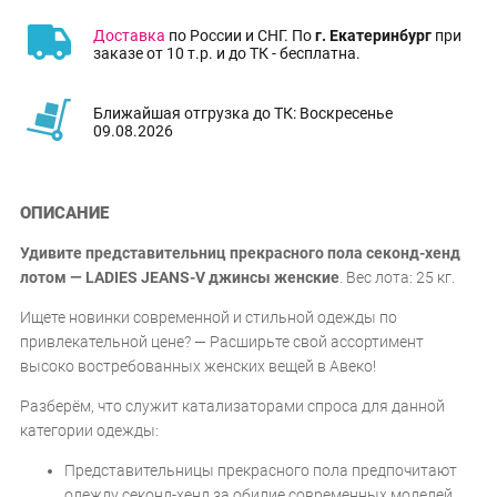
Доставка
по России и СНГ. По
г. Екатеринбург
при
заказе от 10 т.р. и до ТК - бесплатна.
Ближайшая отгрузка до ТК: Воскресенье
09.08.2026
ОПИСАНИЕ
Удивите представительниц прекрасного пола секонд-хенд
лотом — LADIES JEANS-V джинсы женские
. Вес лота: 25 кг.
Ищете новинки современной и стильной одежды по
привлекательной цене? — Расширьте свой ассортимент
высоко востребованных женских вещей в Авеко!
Разберём, что служит катализаторами спроса для данной
категории одежды:
Представительницы прекрасного пола предпочитают
одежду секонд-хенд за обилие современных моделей,