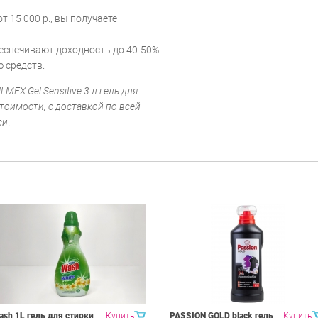
т 15 000 р., вы получаете
еспечивают доходность до 40-50%
 средств.
EX Gel Sensitive 3 л гель для
тоимости, с доставкой по всей
си
.
ash 1L гель для стирки
Купить
PASSION GOLD black гель
Купить