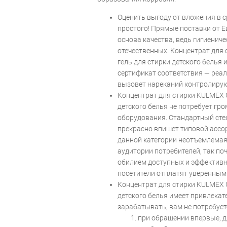
Оценить выгоду от вложения в 
простого! Прямые поставки от 
основа качества, ведь гигиенич
отечественных. Концентрат для с
гель для стирки детского белья 
сертификат соответствия — реа
вызовет нареканий контролиру
Концентрат для стирки KULMEX Ge
детского белья не потребует гр
оборудования. Стандартный стелл
прекрасно впишет типовой ассо
данной категории неотъемлемая
аудитории потребителей, так по
обилием доступных и эффектив
посетители отплатят уверенным
Концентрат для стирки KULMEX Ge
детского белья имеет привлекат
зарабатывать, вам не потребуе
при обращении впервые, д