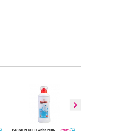
PASSION GOLD white гель
Купить
ONYX universal гель