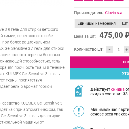
Производитель:
Clovin s.a.
Единицы измерения
Шт
e 3 л гель для стирки детского
475,00 
й химии, сочетающее в себе
Цена за шт:
, при более рациональном
-
 Gel Sensitive 3 л гель для стирки
+
Количество шт:
вание полного перечня бытовых
роникающей способностью, гель
ПО
охраняя прочность ткани в течение
т KULMEX Gel Sensitive 3 л гель
УТО
ует ткань, препятствуя
идает белью аромат горной
Действует
скидка
от
скидка составит
33.
средство KULMEX Gel Sensitive 3
Минимальная парти
йдет как при автоматическом, так
основе веса упаков
el Sensitive 3 л гель для стирки
 стиральной машины от