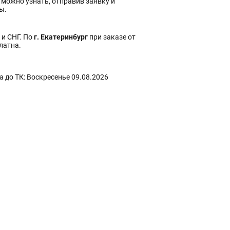
 можно узнать, отправив заявку и
ы.
 и СНГ. По
г. Екатеринбург
при заказе от
платна.
 до ТК: Воскресенье 09.08.2026