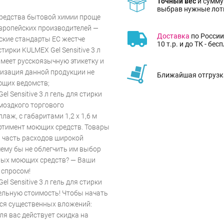
Точный вес
и сумму
выбрав нужные лот
средства бытовой химии проще
Европейских производителей —
Доставка
по России
еские стандарты ЕС жестче
10 т.р. и до ТК - бес
тирки KULMEX Gel Sensitive 3 л
имеет русскоязычную этикетку и
лизация данной продукции не
Ближайшая отгрузка
ющих ведомств;
l Sensitive 3 л гель для стирки
омоздкого торгового
аж, с габаритами 1,2 х 1,6 м
ртимент моющих средств. Товары
 часть расходов широкой
чему бы не облегчить им выбор
ных моющих средств? — Ваши
 спросом!
l Sensitive 3 л гель для стирки
ельную стоимость! Чтобы начать
тся существенных вложений:
ля вас действует скидка на