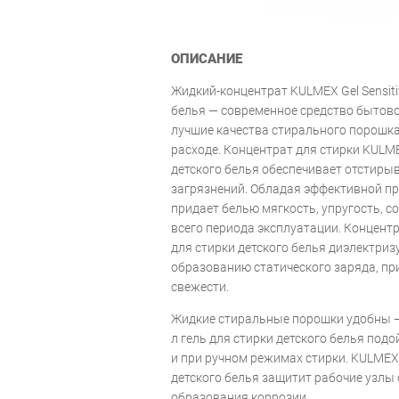
ОПИСАНИЕ
Жидкий-концентрат KULMEX Gel Sensitiv
белья — современное средство бытово
лучшие качества стирального порошка
расходе. Концентрат для стирки KULMEX
детского белья обеспечивает отстиры
загрязнений. Обладая эффективной п
придает белью мягкость, упругость, с
всего периода эксплуатации. Концентра
для стирки детского белья диэлектриз
образованию статического заряда, пр
свежести.
Жидкие стиральные порошки удобны — 
л гель для стирки детского белья подо
и при ручном режимах стирки. KULMEX G
детского белья защитит рабочие узлы
образования коррозии.