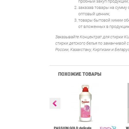
пробный закуп продукции;
заказав товары на сумму о
оптовый ценник;
товары бытовой химии об
от вложенных в продукцию
Заказывайте Концентрат для стирки KULM
стирки детского белья по заманчивой с
России, Казахстану, Киргизии и Белару
ПОХОЖИЕ ТОВАРЫ
 гель для
Купить
PASSION GOLD delicate
Купить
W