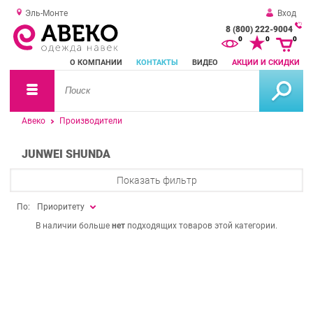
Эль-Монте
Вход
8 (800) 222-9004
За
0
0
0
о
О КОМПАНИИ
КОНТАКТЫ
ВИДЕО
АКЦИИ И СКИДКИ
зв
Авеко
Производители
JUNWEI SHUNDA
Показать фильтр
По:
Приоритету
В наличии больше
нет
подходящих товаров этой категории.