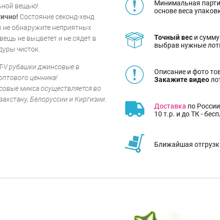
Минимальная парти
ьной вещью!
основе веса упаков
ично!
Состояние секонд-хенд
 не обнаружите неприятных
Точный вес
и сумму
вещь не выцветет и не сядет в
выбрав нужные лот
дуры чисток.
T-V рубашки джинсовые в
Описание и фото то
оптового ценника!
Закажите видео
ло
совые микса осуществляется во
захстану, Белоруссии и Киргизии.
Доставка
по России
10 т.р. и до ТК - бес
Ближайшая отгрузка