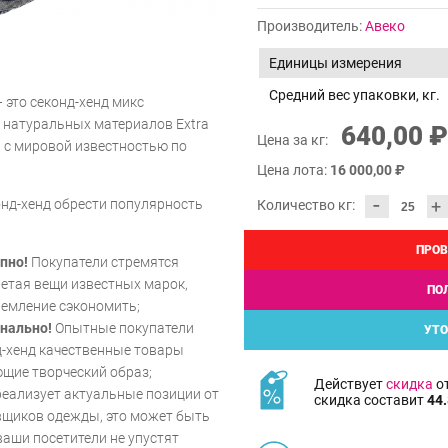
Производитель:
Авеко
Единицы измерения
Средний вес упаковки, кг.
 это секонд-хенд микс
 натуральных материалов Extra
640,00 ₽
Цена за кг:
ы с мировой известностью по
Цена лота:
16 000,00 ₽
-
нд-хенд обрести популярность
+
Количество кг:
ПРОВ
пно!
Покупатели стремятся
ретая вещи известных марок,
ПО
ремление сэкономить;
нально!
Опытные покупатели
УТО
д-хенд качественные товары
щие творческий образ;
Действует
скидка
от
реализует актуальные позиции от
скидка составит
44.
вщиков одежды, это может быть
аши посетители не упустят