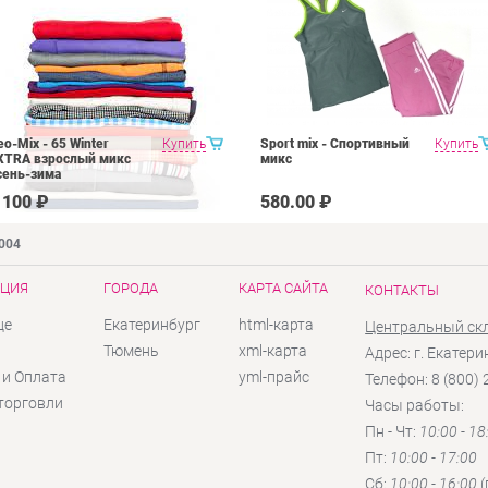
eo-Mix - 65 Winter
Купить
Sport mix - Спортивный
Купить
XTRA взрослый микс
микс
сень-зима
 100 ₽
580.00 ₽
9004
ЦИЯ
ГОРОДА
КАРТА САЙТА
КОНТАКТЫ
це
Екатеринбург
html-карта
Центральный ск
ы
Тюмень
xml-карта
Адрес: г. Екатери
 и Оплата
yml-прайс
Телефон: 8 (800)
торговли
Часы работы:
Пн - Чт:
10:00 - 18
Пт:
10:00 - 17:00
Сб:
10:00 - 16:00
(