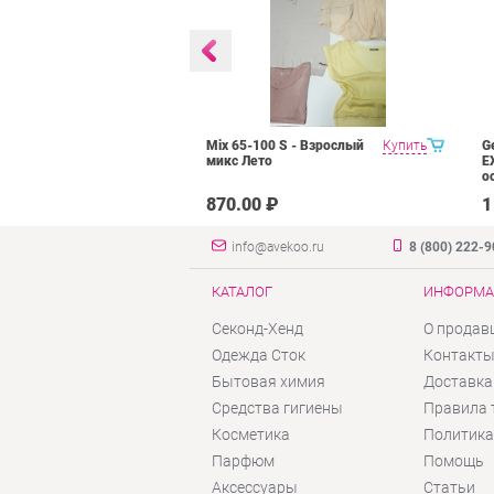
Горнолыжная,
Купить
Mix 65-100 S - Взрослый
Купить
G
ежда, куртки,
микс Лето
E
тра+Крем
о
₽
870.00 ₽
1
info@avekoo.ru
8 (800) 222-
КАТАЛОГ
ИНФОРМА
Секонд-Хенд
О продав
Одежда Сток
Контакт
Бытовая химия
Доставка
Средства гигиены
Правила 
Косметика
Политика
Парфюм
Помощь
Аксессуары
Статьи