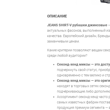
ОПИСАНИЕ
JEANS SHIRT-V рубашки джинсовые
—
актуальных фасонов, выполненный из
качества. Европейский дизайн, Бренд
заманчивым ценам.
Какие критерии позволяют вещам секо
среди любой аудитории?
Секонд-хенд миксы — это досту
подчеркнуть свой статус, приоб
одновременно с тем велико и ст
Секонд-хенд миксы — это ориги
находят в торговых сетях секон
подчёркивающие либо дополняю
Ассортимент секонд-хенд часто 
самых известных фабрик-поста
продукция премиум сегмента — в