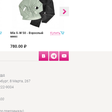
Mix S-W 50 - Взрослый
Купить
MIX MSK Шубы,
микс
дубленки, натуральный
мех Крем
780.00 ₽
950.00 ₽
лад
нбург, 8 Марта, 267
 222-9004
:00
по предзаказу)