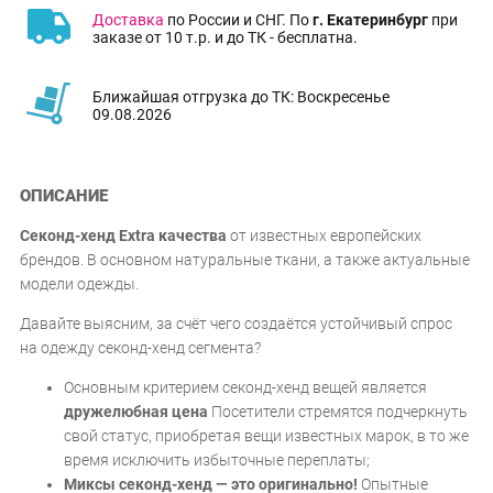
Доставка
по России и СНГ. По
г. Екатеринбург
при
заказе от 10 т.р. и до ТК - бесплатна.
Ближайшая отгрузка до ТК: Воскресенье
09.08.2026
ОПИСАНИЕ
Секонд-хенд Extra качества
от известных европейских
брендов. В основном натуральные ткани, а также актуальные
модели одежды.
Давайте выясним, за счёт чего создаётся устойчивый спрос
на одежду секонд-хенд сегмента?
Основным критерием секонд-хенд вещей является
дружелюбная цена
Посетители стремятся подчеркнуть
свой статус, приобретая вещи известных марок, в то же
время исключить избыточные переплаты;
Миксы секонд-хенд — это оригинально!
Опытные