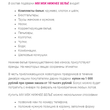
В состав подборки
MIX MSK НИЖНЕЕ БЕЛЬЁ
входят:
Комплекты белья:
кружево, хлопок и шёлк;
Бюстгальтеры;
Трусы женские и мужские;
Носки;
Корректирующее бельё;
Пеньюары;
Колготки;
Чулки;
Боди;
Комбинации;
Шелковые ночнушки.
Нижнее бельё преимущественно без износа, присутствуют
бренды. На некоторых вещах сохранены этикетки.
В честь приближающихся новогодних праздников в течение
декабря нашим покупателям дарим подарки:
купон на 1 000
рублей при сумме заказа от 10 тысяч рублей
. Бонус можно будет
потратить с января по февраль на приобретение любых лотов.
Купить MIX MSK НИЖНЕЕ БЕЛЬЁ можно несколькими способами:
позвонив нам по номеру телефона;
положив нужную позицию в корзину, заполнив форму