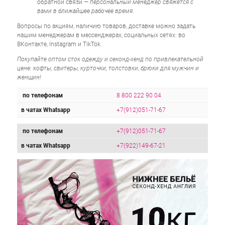
обратной связи —
персональный менеджер свяжется с
вами в ближайшее рабочее время
.
Вопросы по акциям, наличию товаров, доставке можно задать
нашим менеджерам в мессенджерах, социальных сетях: во
ВКонтакте, Instagram и TikTok.
Покупайте оптом сток одежду и секонд-хенд по привлекательной
цене: кофты, свитеры, курточки, толстовки, брюки для мужчин и
женщин!
по телефонам
8 800 222 90 04
в чатах Whatsapp
+7(912)051-71-67
по телефонам
+7(912)051-71-67
в чатах Whatsapp
+7(922)149-67-21