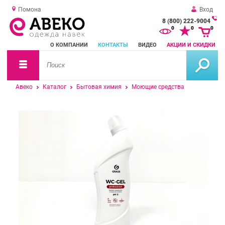
Помона
Вход
8 (800) 222-9004
За
0
0
0
о
О КОМПАНИИ
КОНТАКТЫ
ВИДЕО
АКЦИИ И СКИДКИ
зв
Авеко
Каталог
Бытовая химия
Моющие средства