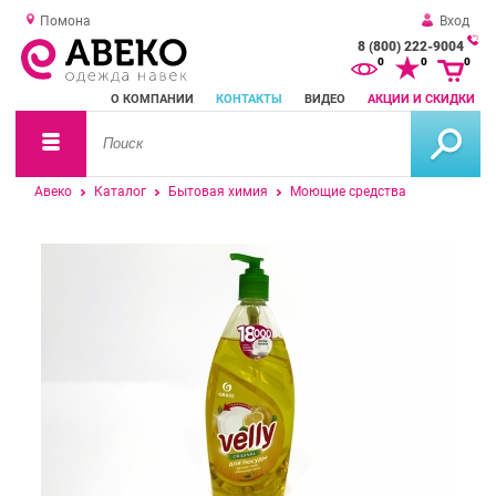
Помона
Вход
8 (800) 222-9004
За
0
0
0
о
О КОМПАНИИ
КОНТАКТЫ
ВИДЕО
АКЦИИ И СКИДКИ
зв
Авеко
Каталог
Бытовая химия
Моющие средства