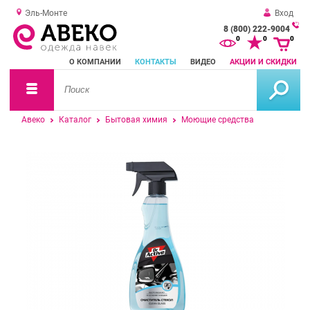
Эль-Монте
Вход
8 (800) 222-9004
За
0
0
0
о
О КОМПАНИИ
КОНТАКТЫ
ВИДЕО
АКЦИИ И СКИДКИ
зв
Авеко
Каталог
Бытовая химия
Моющие средства