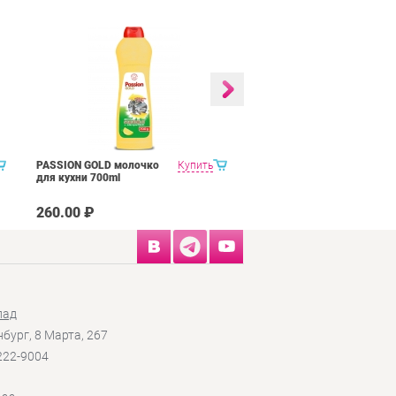
PASSION GOLD молочко
Купить
PASSION GOLD для гриля
для кухни 700ml
и духовок 750 мл
260.00 ₽
335.00 ₽
лад
нбург, 8 Марта, 267
 222-9004