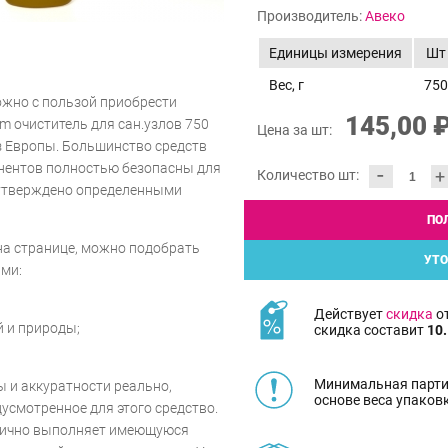
Производитель:
Авеко
Единицы измерения
Шт
Вес, г
750
ожно с пользой приобрести
145,00 
m очиститель для сан.узлов 750
Цена за шт:
з Европы. Большинство средств
онентов полностью безопасны для
-
+
Количество шт:
 утверждено определенными
ПО
на странице, можно подобрать
УТО
ми:
Действует
скидка
от
й и природы;
скидка составит
10.
Минимальная парти
ы и аккуратности реально,
основе веса упаков
усмотренное для этого средство.
тлично выполняет имеющуюся