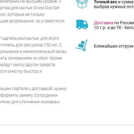
 компаний на высшем уровне. У
Точный вес
и сумму
выбрав нужные лот
ства для мытья Grass Dos Gel
 мл, которые не только
шие загрязнения, но и заботятся
Доставка
по России
10 т.р. и до ТК - бес
тщательном мытье, для этого
титель для сан.узлов 750 мл. С
Ближайшая отгрузка
рязнения и нежелательный запах
стать основанием их сбоя. Кроме
найдут массу других средств
сти очистку быстро и
ашем портале с доставкой, нужно
оформить заявку. Сотрудники
елями для уточнения основных