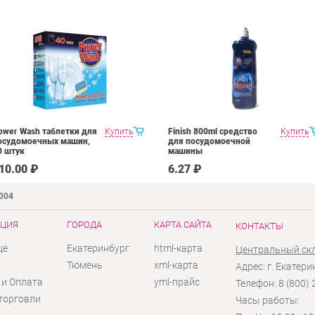
ower Wash таблетки для
Купить
Finish 800ml средство
Купить
осудомоечных машин,
для посудомоечной
0 штук
машины
10.00 ₽
6.27 ₽
9004
ЦИЯ
ГОРОДА
КАРТА САЙТА
КОНТАКТЫ
це
Екатеринбург
html-карта
Центральный ск
ы
Тюмень
xml-карта
Адрес: г. Екатери
 и Оплата
yml-прайс
Телефон: 8 (800)
торговли
Часы работы: