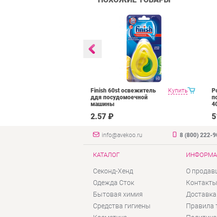
Floor Cleaner
Купить
Finish 60st освежитель
Купить
P
 средство для
ддя посудомоечной
п
ов в
машины
4
нте
₽
2.57 ₽
5
info@avekoo.ru
8 (800) 222-
КАТАЛОГ
ИНФОРМА
Секонд-Хенд
О продав
Одежда Сток
Контакт
Бытовая химия
Доставка
Средства гигиены
Правила 