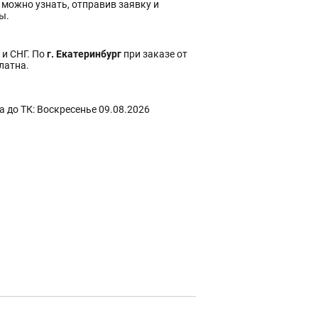
 можно узнать, отправив заявку и
ы.
 и СНГ. По
г. Екатеринбург
при заказе от
платна.
 до ТК: Воскресенье 09.08.2026