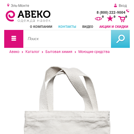
Эль-Монте
Вход
8 (800) 222-9004
За
0
0
0
о
О КОМПАНИИ
КОНТАКТЫ
ВИДЕО
АКЦИИ И СКИДКИ
зв
Авеко
Каталог
Бытовая химия
Моющие средства