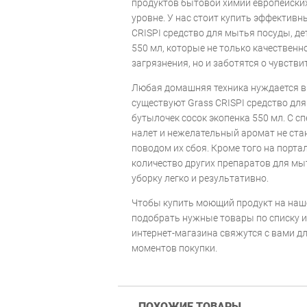
продуктов бытовой химии европейски
уровне. У нас стоит купить эффективн
CRISPI средство для мытья посуды, де
550 мл, которые не только качествен
загрязнения, но и заботятся о чувств
Любая домашняя техника нуждается в 
существуют Grass CRISPI средство для
бутылочек сосок экопенка 550 мл. С
налет и нежелательный аромат не стан
поводом их сбоя. Кроме того на порт
количество других препаратов для м
уборку легко и результативно.
Чтобы купить моющий продукт на наше
подобрать нужные товары по списку и
интернет-магазина свяжутся с вами д
моментов покупки.
ПОХОЖИЕ ТОВАРЫ