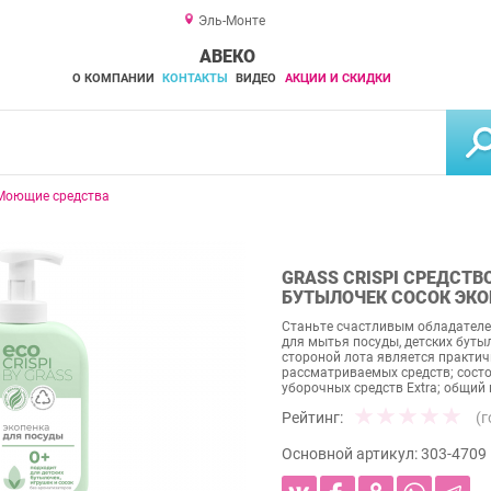
Эль-Монте
АВЕКО
О КОМПАНИИ
КОНТАКТЫ
ВИДЕО
АКЦИИ И СКИДКИ
Моющие средства
GRASS CRISPI СРЕДСТВ
БУТЫЛОЧЕК СОСОК ЭКО
Станьте счастливым обладателем
для мытья посуды, детских буты
стороной лота является практич
рассматриваемых средств; состо
уборочных средств Extra; общий в
Рейтинг:
(
Основной артикул:
303-4709