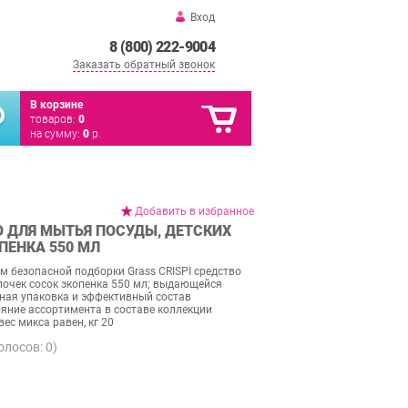
Вход
8 (800) 222-9004
Заказать обратный звонок
В корзине
товаров:
0
на сумму:
0
р.
Добавить в избранное
О ДЛЯ МЫТЬЯ ПОСУДЫ, ДЕТСКИХ
ПЕНКА 550 МЛ
 безопасной подборки Grass CRISPI средство
лочек сосок экопенка 550 мл; выдающейся
ная упаковка и эффективный состав
яние ассортимента в составе коллекции
ес микса равен, кг 20
голосов:
0
)