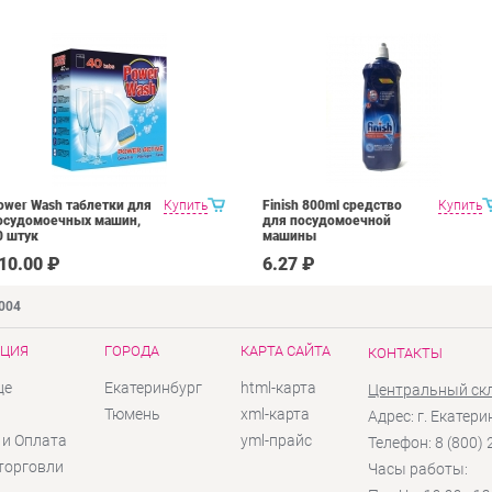
ower Wash таблетки для
Купить
Finish 800ml средство
Купить
осудомоечных машин,
для посудомоечной
0 штук
машины
10.00 ₽
6.27 ₽
9004
ЦИЯ
ГОРОДА
КАРТА САЙТА
КОНТАКТЫ
це
Екатеринбург
html-карта
Центральный ск
ы
Тюмень
xml-карта
Адрес: г. Екатери
 и Оплата
yml-прайс
Телефон: 8 (800)
торговли
Часы работы: