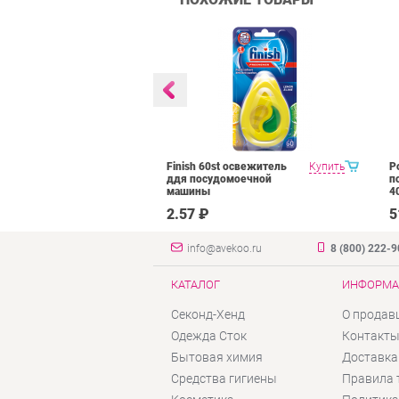
Floor Cleaner
Купить
Finish 60st освежитель
Купить
P
 средство для
ддя посудомоечной
п
ов в
машины
4
нте
₽
2.57 ₽
5
info@avekoo.ru
8 (800) 222-
КАТАЛОГ
ИНФОРМА
Секонд-Хенд
О продав
Одежда Сток
Контакт
Бытовая химия
Доставка
Средства гигиены
Правила 