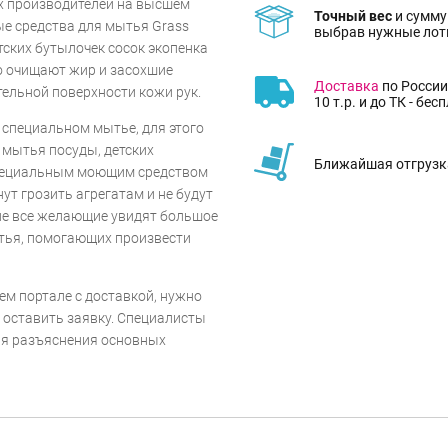
х производителей на высшем
Точный вес
и сумму
ые средства для мытья Grass
выбрав нужные лот
тских бутылочек сосок экопенка
но очищают жир и засохшие
Доставка
по России
ительной поверхности кожи рук.
10 т.р. и до ТК - бес
специальном мытье, для этого
 мытья посуды, детских
Ближайшая отгрузка
 специальным моющим средством
ут грозить агрегатам и не будут
але все желающие увидят большое
ытья, помогающих произвести
м портале с доставкой, нужно
 оставить заявку. Специалисты
ля разъяснения основных