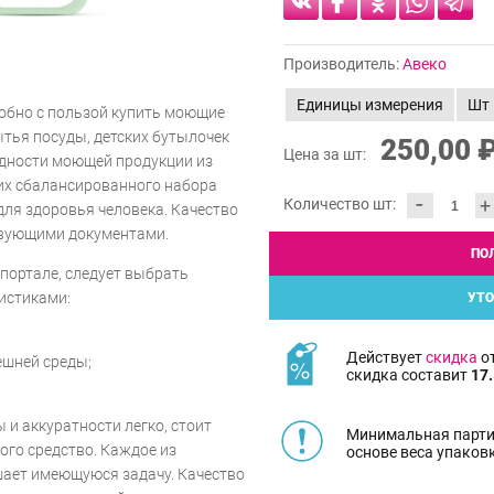
Производитель:
Авеко
Единицы измерения
Шт
обно с пользой купить моющие
ытья посуды, детских бутылочек
250,00 
Цена за шт:
идности моющей продукции из
 их сбалансированного набора
-
+
Количество шт:
ля здоровья человека. Качество
твующими документами.
ПО
 портале, следует выбрать
истиками:
УТО
Действует
скидка
от
ешней среды;
скидка составит
17.
 и аккуратности легко, стоит
Минимальная парти
ого средство. Каждое из
основе веса упаков
шает имеющуюся задачу. Качество