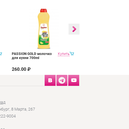
PASSION GOLD молочко
Купить
PASSION GOLD для гриля
для кухни 700ml
и духовок 750 мл
260.00 ₽
335.00 ₽
лад
нбург, 8 Марта, 267
 222-9004