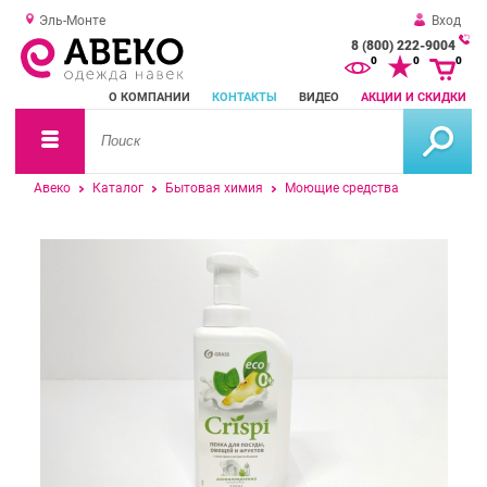
Эль-Монте
Вход
8 (800) 222-9004
За
0
0
0
о
О КОМПАНИИ
КОНТАКТЫ
ВИДЕО
АКЦИИ И СКИДКИ
зв
Авеко
Каталог
Бытовая химия
Моющие средства