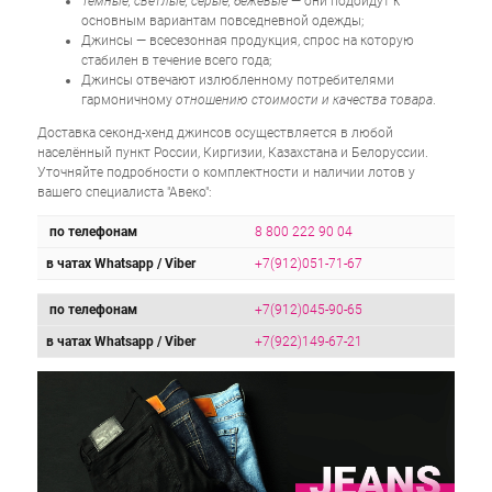
Тёмные, светлые, серые, бежевые
— они подойдут к
основным вариантам повседневной одежды;
Джинсы — всесезонная продукция, спрос на которую
стабилен в течение всего года;
Джинсы отвечают излюбленному потребителями
гармоничному
отношению стоимости и качества товара
.
Доставка секонд-хенд джинсов осуществляется в любой
населённый пункт России, Киргизии, Казахстана и Белоруссии.
Уточняйте подробности о комплектности и наличии лотов у
вашего специалиста "Авеко":
по телефонам
8 800 222 90 04
в чатах Whatsapp / Viber
+7(912)051-71-67
по телефонам
+7(912)045-90-65
в чатах Whatsapp / Viber
+7(922)149-67-21