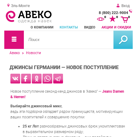
Эль-Монте
Вход
8 (800) 222-9004
За
0
0
0
о
О КОМПАНИИ
КОНТАКТЫ
ВИДЕО
АКЦИИ И СКИДКИ
зв
Авеко
Новости
ДЖИНСЫ ГЕРМАНИИ — НОВОЕ ПОСТУПЛЕНИЕ
Новое поступление секонд-хенд джинсов в "Авеко" —
Jeans Damen
& Herren!
Выбирайте джинсовый микс
,
ведь эта подборка обладает рядом преимуществ, мотивирующих
ваших посетителей к совершению покупки:
25 кг Лот
разнообразных джинсовых брюк укомплектован
в выразительном размерном ряду;