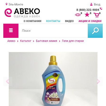
Эль-Монте
Вход
8 (800) 222-9004
За
0
0
0
о
О КОМПАНИИ
КОНТАКТЫ
ВИДЕО
АКЦИИ И СКИДКИ
зв
Авеко
Каталог
Бытовая химия
Гели для стирки