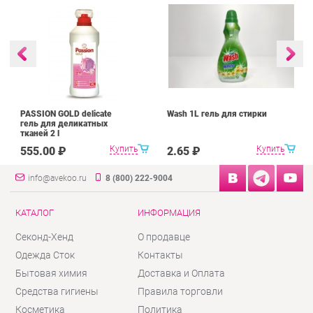
PASSION GOLD delicate
Wash 1L гель для стирки
гель для деликатных
тканей 2 l
Купить
Купить
555.00 ₽
2.65 ₽
info@avekoo.ru
8 (800) 222-9004
КАТАЛОГ
ИНФОРМАЦИЯ
Секонд-Хенд
О продавце
Одежда Сток
Контакты
Бытовая химия
Доставка и Оплата
Средства гигиены
Правила торговли
Косметика
Политика