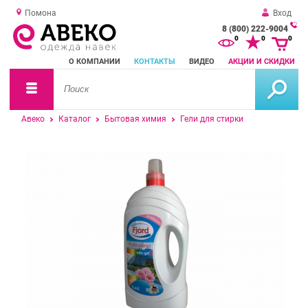
Помона
Вход
8 (800) 222-9004
За
0
0
0
о
О КОМПАНИИ
КОНТАКТЫ
ВИДЕО
АКЦИИ И СКИДКИ
зв
Авеко
Каталог
Бытовая химия
Гели для стирки