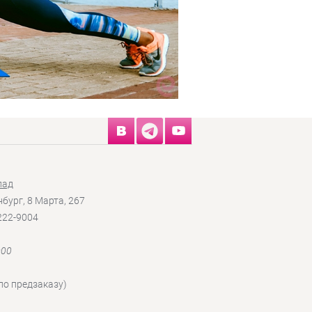
лад
нбург, 8 Марта, 267
 222-9004
:00
по предзаказу)