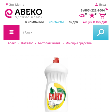
Эль-Монте
Вход
8 (800) 222-9004
За
0
0
0
о
О КОМПАНИИ
КОНТАКТЫ
ВИДЕО
АКЦИИ И СКИДКИ
зв
Авеко
Каталог
Бытовая химия
Моющие средства