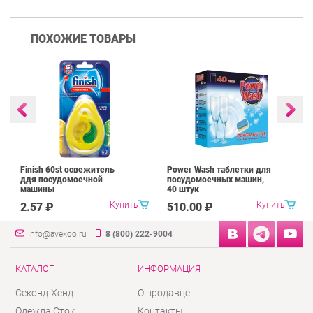
ПОХОЖИЕ ТОВАРЫ
Finish 60st освежитель
Power Wash таблетки для
ддя посудомоечной
посудомоечных машин,
машины
40 штук
Купить
Купить
2.57 ₽
510.00 ₽
info@avekoo.ru
8 (800) 222-9004
КАТАЛОГ
ИНФОРМАЦИЯ
Секонд-Хенд
О продавце
Одежда Сток
Контакты